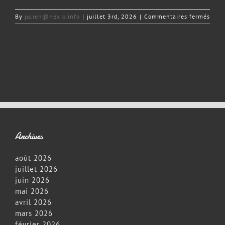
sur
By
julien@nexio.info
|
juillet 3rd, 2026
|
Commentaires fermés
Elect
Speci
Kids
Play
Toys
Archives
août 2026
juillet 2026
juin 2026
mai 2026
avril 2026
mars 2026
février 2026