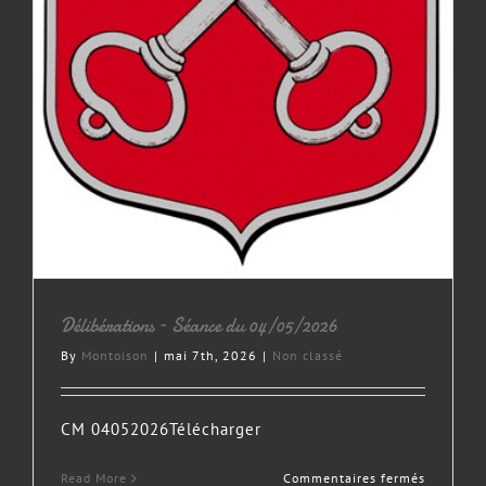
Délibérations – Séance du 04/05/2026
By
Montoison
|
mai 7th, 2026
|
Non classé
CM 04052026Télécharger
sur
Read More
Commentaires fermés