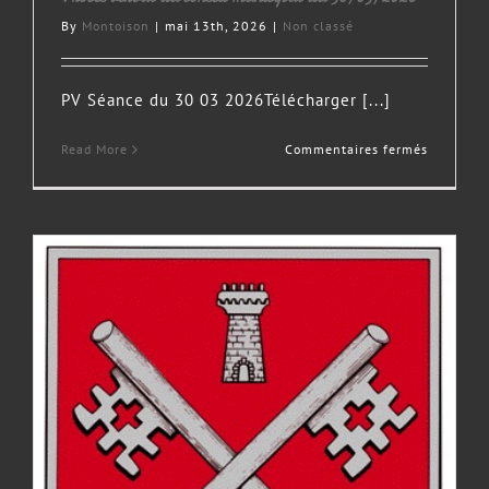
By
Montoison
|
mai 13th, 2026
|
Non classé
PV Séance du 30 03 2026Télécharger [...]
sur
Read More
Commentaires fermés
Procès
verbal
du
conseil
municipa
du
30/03/2