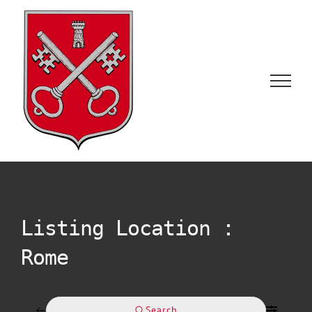
Skip
to
content
Listing Location :
Rome
Search