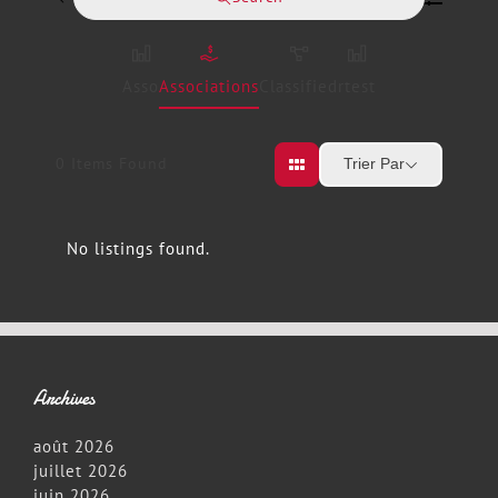
Asso
Associations
Classified
rtest
0
Items Found
Trier Par
No listings found.
Archives
août 2026
juillet 2026
juin 2026