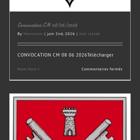
Convocation CM 08/06/2026
By
Montoison
|
juin 2nd, 2026
|
Non classé
CONVOCATION CM 08 06 2026Télécharger
sur
Read More
Commentaires fermés
Convocat
CM
08/06/2