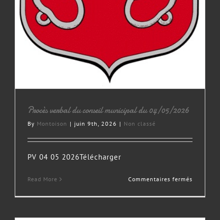
Procès verbal du conseil municipal du 04/05/2026
By
Montoison
|
juin 9th, 2026
|
Non classé
PV 04 05 2026Télécharger
sur
Read More
Commentaires fermés
Procès
verbal
du
conseil