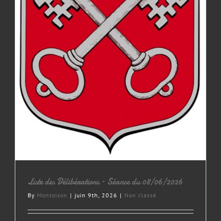
Liste des Délibérations – Séance du 08/06/2026
By
Montoison
|
juin 9th, 2026
|
Non classé