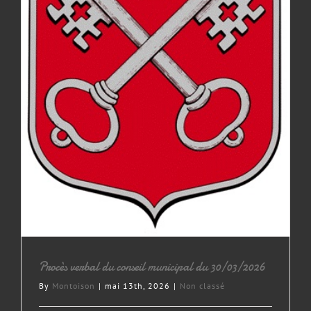
Procès verbal du conseil municipal du 30/03/2026
By
Montoison
|
mai 13th, 2026
|
Non classé