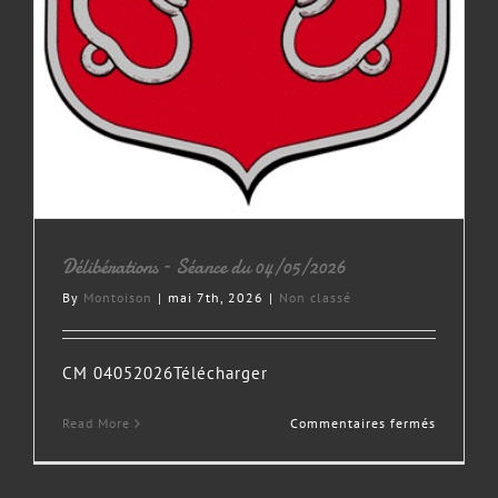
Délibérations – Séance du 04/05/2026
By
Montoison
|
mai 7th, 2026
|
Non classé
CM 04052026Télécharger
sur
Read More
Commentaires fermés
Délibérat
–
Séance