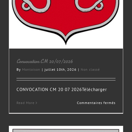
Convocation CM 20/07/2026
By
Montoison
|
juillet 10th, 2026
|
Non classé
CONVOCATION CM 20 07 2026Télécharger
sur
Read More
Commentaires fermés
Convocat
CM
20/07/2