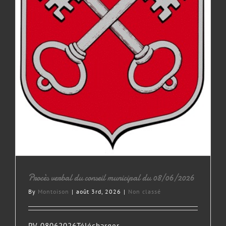
Procès verbal du conseil municipal du 08/06/2026
By
Montoison
|
août 3rd, 2026
|
Non classé
PV 08062026Télécharger